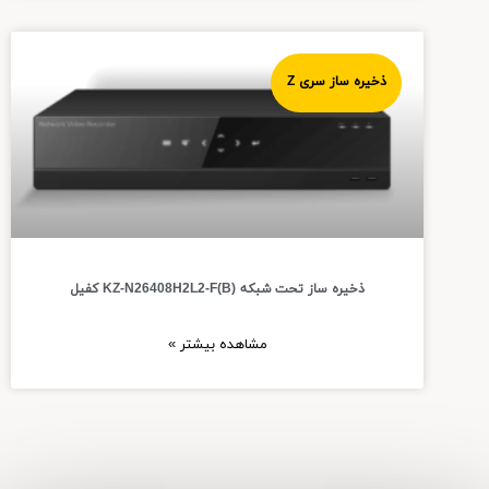
ذخیره ساز سری Z
ذخیره ساز تحت شبکه KZ-N26408H2L2-F(B) کفیل
مشاهده بیشتر »