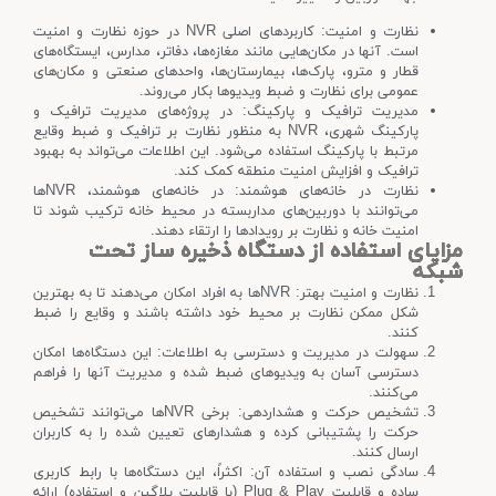
نظارت و امنیت: کاربردهای اصلی NVR در حوزه نظارت و امنیت
است. آنها در مکان‌هایی مانند مغازه‌ها، دفاتر، مدارس، ایستگاه‌های
قطار و مترو، پارک‌ها، بیمارستان‌ها، واحدهای صنعتی و مکان‌های
عمومی برای نظارت و ضبط ویدیوها بکار می‌روند.
مدیریت ترافیک و پارکینگ: در پروژه‌های مدیریت ترافیک و
پارکینگ شهری، NVR به منظور نظارت بر ترافیک و ضبط وقایع
مرتبط با پارکینگ استفاده می‌شود. این اطلاعات می‌تواند به بهبود
ترافیک و افزایش امنیت منطقه کمک کند.
نظارت در خانه‌های هوشمند: در خانه‌های هوشمند، NVR‌ها
می‌توانند با دوربین‌های مداربسته در محیط خانه ترکیب شوند تا
امنیت خانه و نظارت بر رویدادها را ارتقاء دهند.
مزایای استفاده از دستگاه ذخیره ساز تحت
شبکه
نظارت و امنیت بهتر: NVR‌ها به افراد امکان می‌دهند تا به بهترین
شکل ممکن نظارت بر محیط خود داشته باشند و وقایع را ضبط
کنند.
سهولت در مدیریت و دسترسی به اطلاعات: این دستگاه‌ها امکان
دسترسی آسان به ویدیوهای ضبط شده و مدیریت آنها را فراهم
می‌کنند.
تشخیص حرکت و هشداردهی: برخی NVR‌ها می‌توانند تشخیص
حرکت را پشتیبانی کرده و هشدارهای تعیین شده را به کاربران
ارسال کنند.
سادگی نصب و استفاده آن: اکثراً، این دستگاه‌ها با رابط کاربری
ساده و قابلیت Plug & Play (با قابلیت پلاگین و استفاده) ارائه