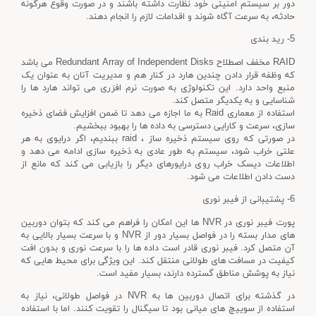
دور بر سیستم امنیتی خود نظارت داشته باشند و در صورت وقوع هرگونه
حادثه، به سرعت آگاه شوند و اقدامات لازم را انجام دهند.
5- رید بندی
RAID مخفف اصطلاح Redundant Array of Independent Disks می‌ باشد
که وظفه قرار دادن چندین هارد در کنار هم و مدیریت آنان به عنوان یک
منبع واحد دارد. این تکنولوژی به صورت نرم افزری می تواند هارد ها را
شناسایی و به یکدیگر متصل کند.
استفاده از معماری Raid به ما اجازه می دهد تا ضمن افزایش فضای ذخیره
سازی، سرعت و کارایی دسترسی به داده ها را بهبود ببخشیم.
در صورتی که روی سیستم ذخیره ساز ، raid ببندیم، اگر درایوی به هر
علتی خراب شود، سیستم به طور عادی به ذخیره سازی ادامه می دهد و
اطلاعات دیسک خراب روی درایورهای دیگر را بازیابی می کند که مانع از
دست دادن اطلاعات می شود.
6- پشتیبانی از فیبر نوری
پورت فیبر نوری در NVR ها این امکان را فراهم می کند که بتوان دوربین
های مدار بسته را در فواصل بسیار دور از NVR و با سرعت بسیار بالایی به
آن متصل کرد. فیبر نوری قادر است داده ها را با سرعت نوری و بدون افت
کیفیت در مسافت های طولانی منتقل کند. این ویژگی برای محیط هایی که
نیاز به پوشش مناطق گسترده دارند، بسیار مفید است.
در گذشته برای اتصال دوربین ها به NVR در فواصل طولانی، نیاز به
استفاده از سوییچ های میانی بود تا سیگنال را تقویت کنند. اما با استفاده