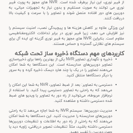
از فیبر نوری، این نیاز برطرف شده است. NVR های مجهز به پورت فیبر
نوری می توانند به صورت مستقیم و بدون نیاز به تجهیزات میانی، به
دوربین های دور افتاده متصل شوند و تصاویر را با سرعت و کیفیت بالا
دریافت کنند.
این ویژگی علاوه بر کاهش هزینه ها و پیچیدگی نصب، امنیت سیستم را
نیز افزایش می دهد، زیرا فیبر نوری در برابر تداخلات الکترومغناطیسی
مقاوم است. بنابراین NVR های مجهز به فیبر نوری گزینه ای ایده آل برای
سیستم های نظارتی گسترده و حساس هستند.
کاربردهای مهم دستگاه ذخیره ساز تحت شبکه
ذخیره و نگهداری تصاویر:NVR یکی از بهترین راه‌ها برای ذخیره‌سازی
تصاویر دوربین‌های مداربسته است. این دستگاه‌ها به شما امکان
می‌دهند تصاویر را در یک یا چند هارد دیسک ذخیره کرده و به سرور
یا دیگر دستگاه‌ها منتقل کنید.
دسترسی به تصاویر: بعد از ضبط تصاویر، NVR به شما این امکان را
می‌دهد که به راحتی به تصاویر دسترسی پیدا کنید. با استفاده از
نرم‌افزار مربوطه، می‌توانید از راه دور به تصاویر یا ویدیو های ضبط
شده دسترسی داشته و مشاهده کنید.
مدیریت دوربین‌ها: سیستم NVR به شما اجازه می‌دهد تا به راحتی
دوربین‌های مداربسته را مدیریت کنید. این دستگاه‌ها به شما امکان
می‌دهند که به راحتی از راه دور به اطلاعات و تنظیمات دوربین‌ها
دسترسی داشته باشید، مثلاً تنظیمات تصویر دریافتی، زاویه دید یا
جهت دوربین را تغییر دهید.