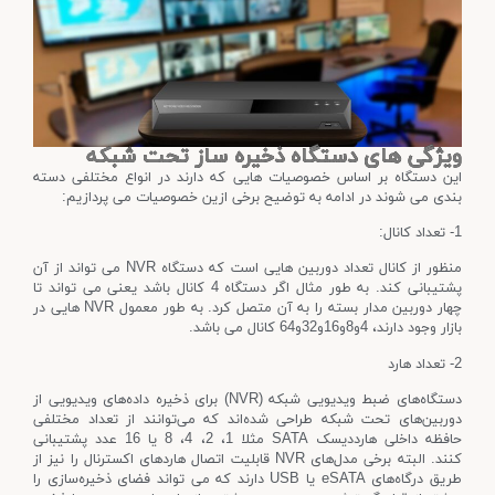
ویژگی های دستگاه ذخیره ساز تحت شبکه
این دستگاه بر اساس خصوصیات هایی که دارند در انواع مختلفی دسته
بندی می شوند در ادامه به توضیح برخی ازین خصوصیات می پردازیم:
1- تعداد کانال:
منظور از کانال تعداد دوربین هایی است که دستگاه NVR می تواند از آن
پشتیبانی کند. به طور مثال اگر دستگاه 4 کانال باشد یعنی می تواند تا
چهار دوربین مدار بسته را به آن متصل کرد. به طور معمول NVR هایی در
بازار وجود دارند، 4و8و16و32و64 کانال می باشد.
2- تعداد هارد
دستگاه‌های ضبط ویدیویی شبکه (NVR) برای ذخیره داده‌های ویدیویی از
دوربین‌های تحت شبکه طراحی شده‌اند که می‌توانند از تعداد مختلفی
حافظه داخلی هارددیسک SATA مثلا 1، 2، 4، 8 یا 16 عدد پشتیبانی
کنند.
البته برخی مدل‌های NVR قابلیت اتصال هاردهای اکسترنال را نیز از
طریق درگاه‌های eSATA یا USB دارند که می تواند فضای ذخیره‌سازی را