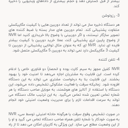
بیشتر از قبل گسترش دهد و حجم بیشتری از داده‌های ویدیویی را ذخیره
کند.
3- رزولوشن
هر دستگاه ذخیره ساز می تواند از تعداد دوربین هایی با کیفیت مگاپیکسلی
متفاوت پشتیبانی کند. تمام دوربین های مدار بسته با ضبط کننده های
تصویر سازگار نیستند، و اگر دوربینی با وضوح بالا خریداری کنید اما NVR
از وضوح پایین تری پشتیبانی کند، عملا خرید دوربین با کیفیت بیشتر
فایده ای ندارد. NVR ای که به عنوان مثال توانایی پشتیبانی از دوربین تا
کیفیت 3 مگاپیکسل دارد نمی تواند به دوربین 5 مگاپیکسلی متصل شود.
4- تلفن کننده
NVR کفیل مجهز به سیم کارت بوده و انحصاراً دو فناوری خاص را ادغام
کرده است. این قابلیت به مشتریان اجازه می‌دهد تا امنیت خود را بهبود
بخشند. این قابلیت بنا به درخواست مشتری می تواتد به این دستگاه
افزوده شود. زمانیکه سرقت یا فعالیت مشکوکی تشخیص داده می‌شود، این
دستگاه با استفاده از آنالیز های هوشمند، به موبایل صاحب دستگاه یا هر
شماره تماس تعیین شده تماس می‌گیرد. به این ترتیب مالک دستگاه می
تواند به سرعت اقدامات لازم را برای مدیریت وضعیت امنیتی خود انجام
دهند.
در صورت تشخیص وقوع سرقت یا هرگونه حادثه امنیتی توسط سی، NVR
به صورت خودکار با شماره تلفن همراه صاحب دستگاه تماس می گیرد و او را
از این وضعیت مطلع می سازد. این ویژگی به کاربران امکان می دهد تا از راه