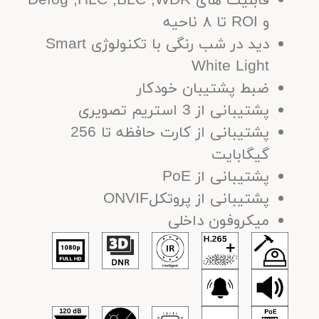
قابلیت های Defog ,HLC ,BLC ,WDR
و ROI تا ۸ ناحیه
دید در شب رنگی با تکنولوژی Smart
White Light
ضبط پشتیبان خودکار
پشتیبانی از 3 استریم تصویری
پشتیبانی از کارت حافظه تا 256
گیگابایت
پشتیبانی از PoE
پشتیبانى از پروتکلONVIF
میکروفون داخلی