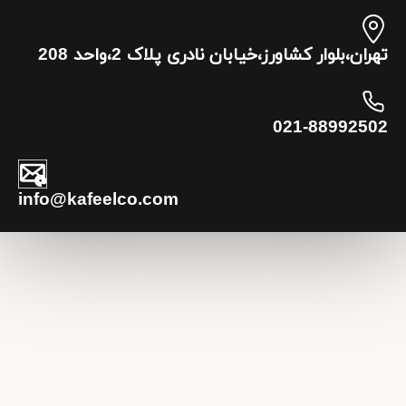
تهران،بلوار کشاورز،خیابان نادری پلاک 2،واحد 208
021-88992502
info@kafeelco.com