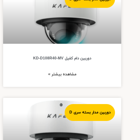
دوربین دام کفیل KD-D108R40-MV
مشاهده بیشتر »
دوربین مدار بسته سری D