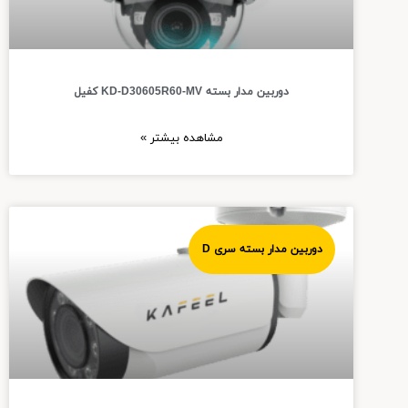
دوربین مدار بسته KD-D30605R60-MV کفیل
مشاهده بیشتر »
دوربین مدار بسته سری D