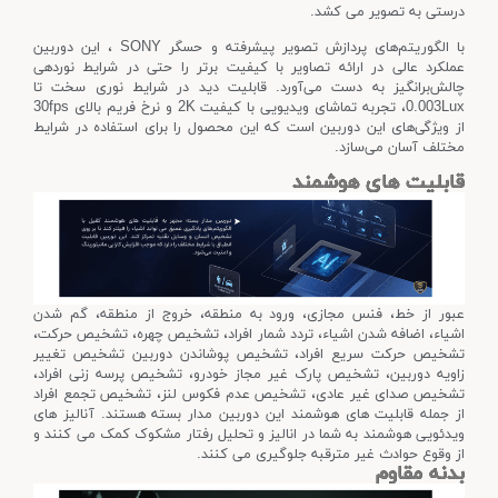
درستی به تصویر می کشد.
با الگوریتم‌های پردازش تصویر پیشرفته و حسگر SONY ، این دوربین
عملکرد عالی در ارائه تصاویر با کیفیت برتر را حتی در شرایط نوردهی
چالش‌برانگیز به دست می‌آورد. قابلیت دید در شرایط نوری سخت تا
0.003Lux، تجربه تماشای ویدیویی با کیفیت 2K و نرخ فریم بالای 30fps
از ویژگی‌های این دوربین است که این محصول را برای استفاده در شرایط
مختلف آسان می‌سازد.
قابلیت های هوشمند
عبور از خط، فنس مجازی، ورود به منطقه، خروج از منطقه، گم شدن
اشیاء، اضافه شدن اشیاء، تردد شمار افراد، تشخیص چهره، تشخیص حرکت،
تشخیص حرکت سریع افراد، تشخیص پوشاندن دوربین تشخیص تغییر
زاویه دوربین، تشخیص پارک غیر مجاز خودرو، تشخیص پرسه زنی افراد،
تشخیص صدای غیر عادی، تشخیص عدم فکوس لنز، تشخیص تجمع افراد
از جمله قابلیت های هوشمند این دوربین مدار بسته هستند. آنالیز های
ویدئویی هوشمند به شما در انالیز و تحلیل رفتار مشکوک کمک می کنند و
از وقوع حوادث غیر مترقبه جلوگیری می کنند.
بدنه مقاوم