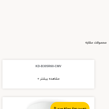
محصولات مشابه
KD-B305R60-CMV
مشاهده بیشتر »
دوربین مدار بسته سری D