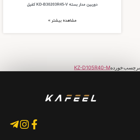
دوربین مدار بسته KD-B30203R45-V کفیل
مشاهده بیشتر »
برچسب خورده
KZ-D105R40-M